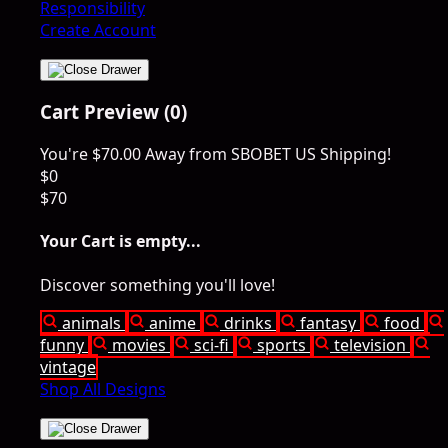
Responsibility
Create Account
Cart Preview (0)
You're
$70.00
Away from
SBOBET US Shipping!
$0
$70
Your Cart is empty...
Discover something you'll love!
animals
anime
drinks
fantasy
food
funny
movies
sci-fi
sports
television
vintage
Shop All Designs