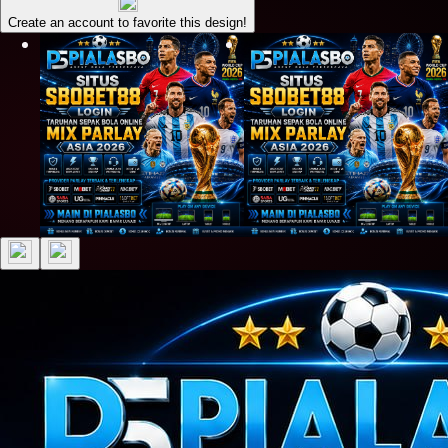
Create an account to favorite this design!