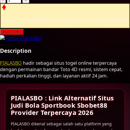
-
+
Get
Unlock 15%
OFF Instantly When You Buy
5+ PIALASBO
PIALASBO
Description
PIALASBO
hadir sebagai situs togel online terpercaya
dengan permainan bandar Toto 4D resmi, sistem cepat,
hadiah perkalian tinggi, dan layanan aktif 24 jam.
PIALASBO : Link Alternatif Situs
Judi Bola Sportbook Sbobet88
Provider Terpercaya 2026
PIALASBO dikenal sebagai salah satu platform yang