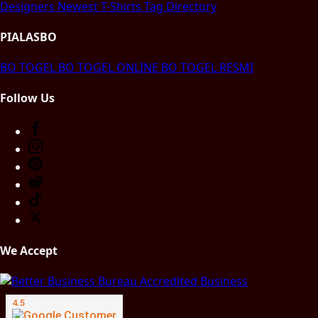
Designers
Newest T-Shirts
Tag Directory
PIALASBO
BO TOGEL
BO TOGEL ONLINE
BO TOGEL RESMI
Follow Us
We Accept